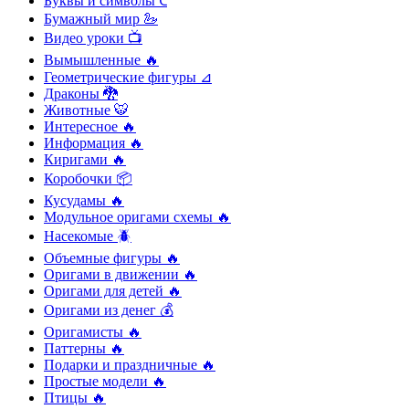
Буквы и символы 𖼐
Бумажный мир 🦢
Видео уроки 📺
Вымышленные 🔥
Геометрические фигуры ⊿
Драконы 🐉
Животные 🐯
Интересное 🔥
Информация 🔥
Киригами 🔥
Коробочки 📦
Кусудамы 🔥
Модульное оригами схемы 🔥
Насекомые 🪲
Объемные фигуры 🔥
Оригами в движении 🔥
Оригами для детей 🔥
Оригами из денег 💰
Оригамисты 🔥
Паттерны 🔥
Подарки и праздничные 🔥
Простые модели 🔥
Птицы 🔥