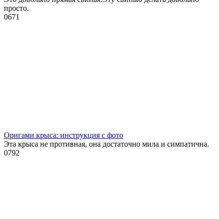
просто.
0
671
Оригами крыса: инструкция с фото
Эта крыса не противная, она достаточно мила и симпатична.
0
792