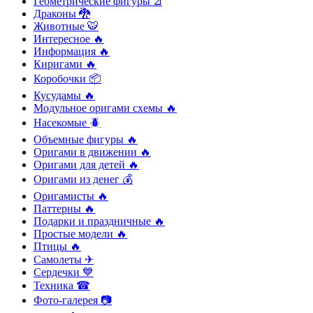
Геометрические фигуры ⊿
Драконы 🐉
Животные 🐯
Интересное 🔥
Информация 🔥
Киригами 🔥
Коробочки 📦
Кусудамы 🔥
Модульное оригами схемы 🔥
Насекомые 🪲
Объемные фигуры 🔥
Оригами в движении 🔥
Оригами для детей 🔥
Оригами из денег 💰
Оригамисты 🔥
Паттерны 🔥
Подарки и праздничные 🔥
Простые модели 🔥
Птицы 🔥
Самолеты ✈
Сердечки 💙
Техника ☎
Фото-галерея 📷