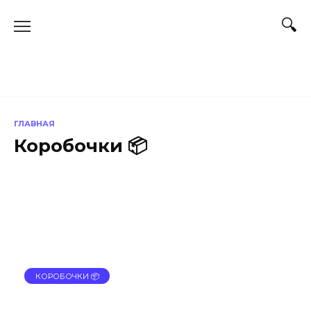
Перейти
к
содержанию
ГЛАВНАЯ
Коробочки 📦
КОРОБОЧКИ 📦